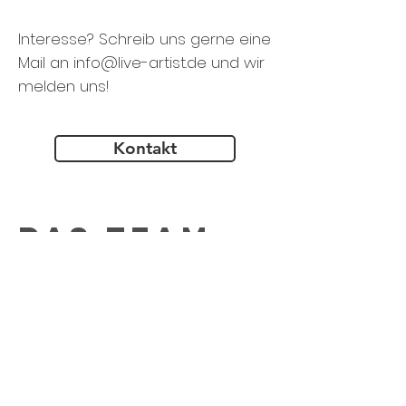
Interesse? Schreib uns gerne eine
Mail an
info@live-artist.de
und wir
melden uns!
Kontakt
Das Team
Malte Lackmann
Geschäftsführung
Management & Digital,
Künstlermanagement
Annika Verheyen