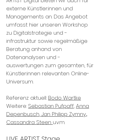
ARTIST Digital bieten wir auch für
externe Künstler:innen und
Managements an. Das Angebot
umfasst hier unseren Workshop
zu Digitalstrategie und -
infrastruktur sowie regelmäßige
Beratung anhand von
Datenanalysen und -
auswertungen zum gesamten, für
Künstler:innen relevanten Online-
Universum.
Referenz aktuell:
Bodo Wartke
Weitere:
Sebastian Pufpaff
,
Anna
Depenbusch
, Jan Philipp Zymny
,
Cassandra Steen
u.v.m.
LIVE ARTIST Stage